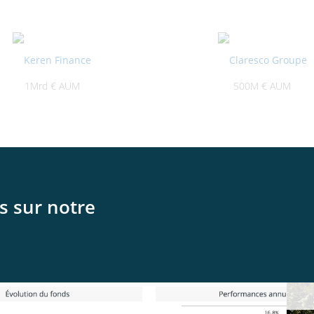
1Mrd € AUM
500M € AUM
s sur notre