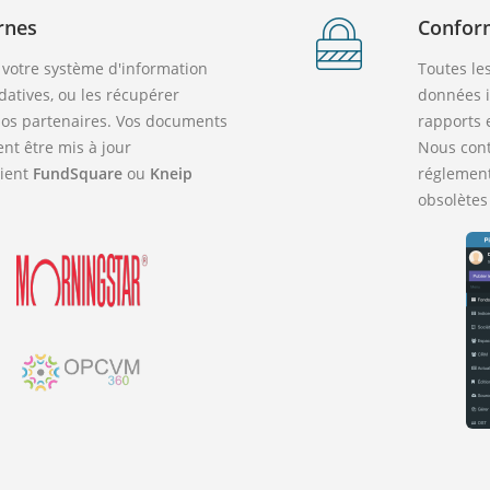
rnes
Conform
votre système d'information
Toutes les
datives, ou les récupérer
données i
os partenaires. Vos documents
rapports 
t être mis à jour
Nous cont
lient
FundSquare
ou
Kneip
réglement
obsolètes