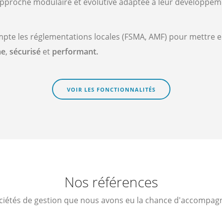
pproche modulaire et évolutive adaptée à leur développem
te les réglementations locales (FSMA, AMF) pour mettre en
me
,
sécurisé
et
performant.
VOIR LES FONCTIONNALITÉS
Nos références
ciétés de gestion que nous avons eu la chance d'accompag