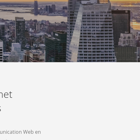
net
s
unication Web en